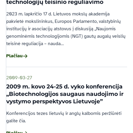
technologijų teisinio reguliavimo
2023 m. lapkričio 17 d. Lietuvos mokslų akademija
pakvietė mokslininkus, Europos Parlamento, valstybinių
institucijų ir asociacijų atstovus į diskusiją „Naujomis
genominėmis technologijomis (
NGT
) gautų augalų veislių
teisinė reguliacija – nauda…
Plačiau
2009-03-27
2009 m. kovo 24-25 d. vyko konferencija
„Biotechnologijos saugaus naudojimo ir
vystymo perspektyvos Lietuvoje”
Konferencijos tezes lietuvių ir anglų kalbomis peržiūrėti
galite čia.