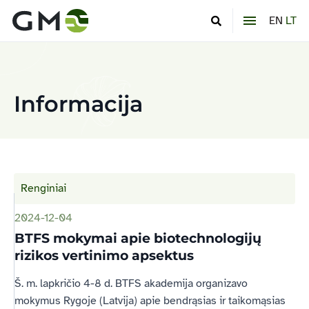
EN
LT
Informacija
Renginiai
2024-12-04
BTFS mokymai apie biotechnologijų
rizikos vertinimo apsektus
Š. m. lapkričio 4-8 d. BTFS akademija organizavo
mokymus Rygoje (Latvija) apie bendrąsias ir taikomąsias