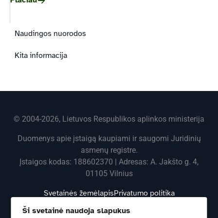
Plačiau
Naudingos nuorodos
Kita informacija
© 2004-2026, Lietuvos Respublikos aplinkos ministerija
Duomenys apie įstaigą kaupiami ir saugomi Juridinių
asmenų registre.
Įstaigos kodas: 188602370 | Adresas: A. Jakšto g. 4,
01105 Vilnius
Svetainės žemėlapis
Privatumo politika
Ši svetainė naudoja slapukus