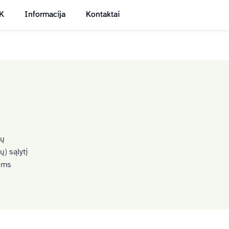
K
Informacija
Kontaktai
EN
LT
ių
) sąlytį
ioms