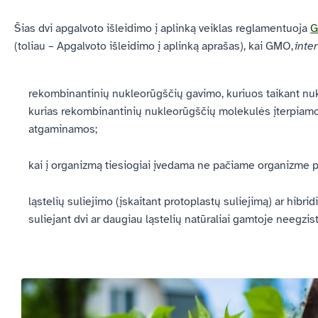
Šias dvi apgalvoto išleidimo į aplinką veiklas reglamentuoja
G
(toliau – Apgalvoto išleidimo į aplinką aprašas),
kai GMO,
inter
rekombinantinių nukleorūgščių gavimo, kuriuos taikant nukle
kurias rekombinantinių nukleorūgščių molekulės įterpiamos 
atgaminamos;
kai į organizmą tiesiogiai įvedama ne pačiame organizme pa
ląstelių suliejimo (įskaitant protoplastų suliejimą) ar hib
suliejant dvi ar daugiau ląstelių natūraliai gamtoje neegzi