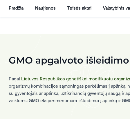
Pradžia
Naujienos
Teisės aktai
Valstybinis v
GMO apgalvoto išleidimo į
Pagal
Lietuvos
Respublikos
genetiškai
modifikuotų
organi
organizmų kombinacijos sąmoningas perkėlimas į aplinką, net
su gyventojais ar aplinka, užtikrinančių gyventojų saugą ir 
veikloms: GMO eksperimentiniam išleidimui į aplinką ir GMO 