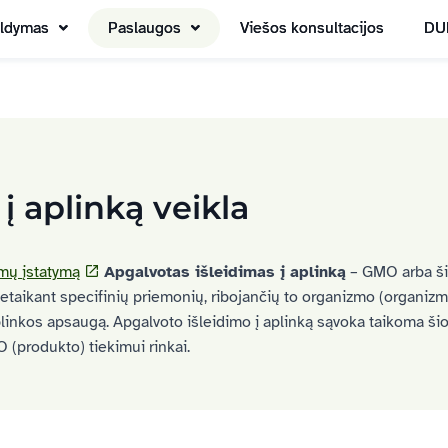
aldymas
Paslaugos
Viešos konsultacijos
DU
 aplinką veikla
zmų
įstatymą
Apgalvotas išleidimas į aplinką
– GMO arba š
aikant specifinių priemonių, ribojančių to organizmo (organizmų
aplinkos apsaugą. Apgalvoto išleidimo į aplinką sąvoka taikoma š
(produkto) tiekimui rinkai.