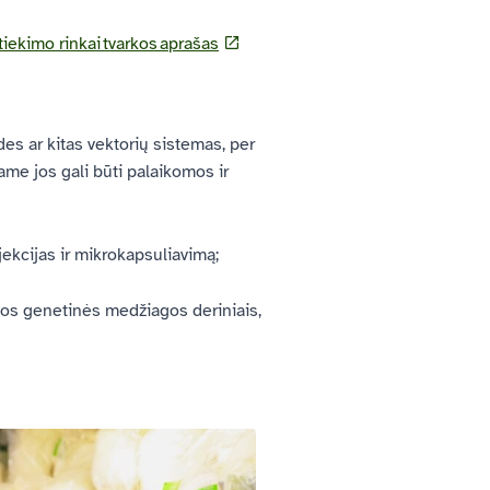
tiekimo rinkai tvarkos aprašas
es ar kitas vektorių sistemas, per
ame jos gali būti palaikomos ir
jekcijas ir mikrokapsuliavimą;
imos genetinės medžiagos deriniais,