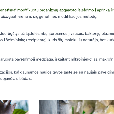
enetiškai modifikuotų organizmų apgalvoto išleidimo į aplinką ir 
 alia
,
gauti vienu iš šių genetinės modifikacijos metodų:
orūgštys už ląstelės ribų įterpiamos į virusus, bakterijų plazmid
į šeimininką (recipientą), kuris šių molekulių neturėjo, bet kuri
ruošta paveldimoji medžiaga, įskaitant mikroinjekcijas, makroin
ridizacijos, kai gaunamos naujos gyvos ląstelės su naujais paveld
stuojančiais būdais.