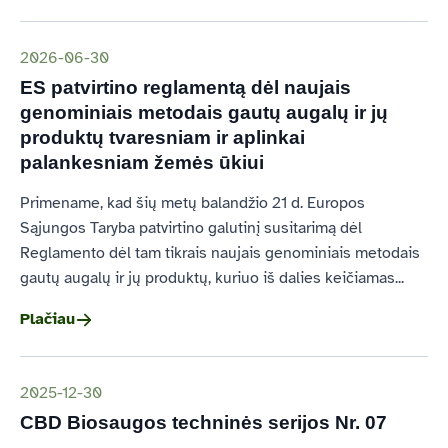
2026-06-30
ES patvirtino reglamentą dėl naujais
genominiais metodais gautų augalų ir jų
produktų tvaresniam ir aplinkai
palankesniam žemės ūkiui
Primename, kad šių metų balandžio 21 d. Europos
Sąjungos Taryba patvirtino galutinį susitarimą dėl
Reglamento dėl tam tikrais naujais genominiais metodais
gautų augalų ir jų produktų, kuriuo iš dalies keičiamas...
Plačiau
2025-12-30
CBD Biosaugos techninės serijos Nr. 07