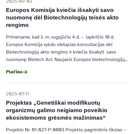
2025-09-03
Europos Komisija kviečia išsakyti savo
nuomonę dėl Biotechnologijų teisės akto
rengimo
Primename, kad š. m. rugpjūčio 4 d. – lapkričio 10 d.
Europos Komisija vykdo viešąsias konsultacijas dėl
Biotechnologijų akto rengimo ir kviečia išsakyti savo
nuomonę: Biotech Act. Naujasis Europos biotechnologijų...
Plačiau
2025-07-11
Projektas „Genetiškai modifikuotų
organizmų galimo neigiamo poveikio
ekosistemoms grėsmės mažinimas“
Projekto Nr. 01-027-P-0003 Projekto pagrindinis tikslas –