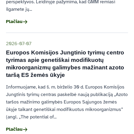
perspektyvos. Leidinyje pažymima, kad GMM remiasi
ilgamete jų...
Plačiau
2026-07-07
Europos Komisijos Jungtinio tyrimų centro
tyrimas apie genetiškai modifikuotų
mikroorganizmų galimybes mažinant azoto
taršą ES žemės ūkyje
Informuojame, kad š. m. birželio 30 d. Europos Komisijos
Jungtinis tyrimų centras paskelbė naują publikaciją „Azoto
taršos mažinimo galimybės Europos Sąjungos žemės
ūkyje taikant genetiškai modifikuotus mikroorganizmus”
(angl. „The potential of...
Plačiau