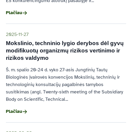
ES konkurencingumo atotrūkį pasaulyje ir...
Plačiau
2025-11-27
Mokslinio, techninio lygio derybos dėl gyvų
modifikuotų organizmų rizikos vertinimo ir
rizikos valdymo
Š. m. spalio 20-24 d. vyko 27-asis Jungtinių Tautų
Biologinės įvairovės konvencijos Mokslinių, techninių ir
technologinių konsultacijų pagalbinės tarnybos
susitikimas (angl. Twenty-sixth meeting of the Subsidiary
Body on Scientific, Technical...
Plačiau