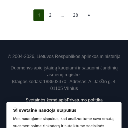
1
2
…
28
»
© 2004-2026, Lietuvos Respublikos aplinkos ministerija
Duomenys apie įstaigą kaupiami ir saugomi Juridinių
asmenų registre.
Įstaigos kodas: 188602370 | Adresas: A. Jakšto g. 4,
01105 Vilnius
Svetainės žemėlapis
Privatumo politika
Ši svetainė naudoja slapukus
Mes naudojame slapukus, kad analizuotume savo srautą,
Naujienų prenumerata
suasmeninsime rinkodarą ir suteiktume socialinės