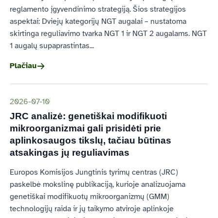
reglamento įgyvendinimo strategiją. Šios strategijos
aspektai: Dviejų kategorijų
NGT
augalai – nustatoma
skirtinga reguliavimo tvarka
NGT
1 ir
NGT
2 augalams.
NGT
1 augalų supaprastintas...
Plačiau
2026-07-10
JRC analizė: genetiškai modifikuoti
mikroorganizmai gali prisidėti prie
aplinkosaugos tikslų, tačiau būtinas
atsakingas jų reguliavimas
Europos Komisijos Jungtinis tyrimų centras (JRC)
paskelbė mokslinę publikaciją, kurioje analizuojama
genetiškai modifikuotų mikroorganizmų (GMM)
technologijų raida ir jų taikymo atviroje aplinkoje