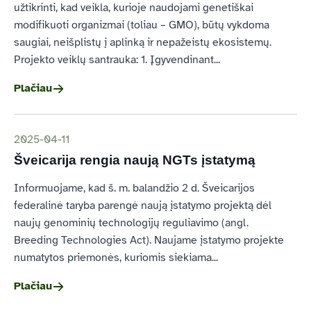
užtikrinti, kad veikla, kurioje naudojami genetiškai
modifikuoti organizmai (toliau – GMO), būtų vykdoma
saugiai, neišplistų į aplinką ir nepažeistų ekosistemų.
Projekto veiklų santrauka: 1. Įgyvendinant...
Plačiau
2025-04-11
Šveicarija rengia naują
NGT
s įstatymą
Informuojame, kad š. m. balandžio 2 d. Šveicarijos
federalinė taryba parengė naują įstatymo projektą dėl
naujų genominių technologijų reguliavimo (angl.
Breeding Technologies Act). Naujame įstatymo projekte
numatytos priemonės, kuriomis siekiama...
Plačiau