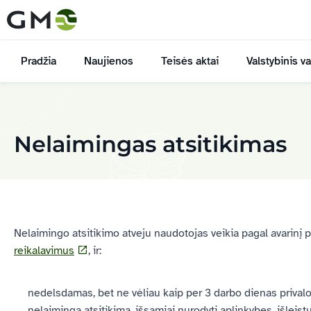
Pradžia
Naujienos
Teisės aktai
Valstybinis v
Nelaimingas atsitikimas
Nelaimingo atsitikimo atveju naudotojas veikia pagal avarinį 
reikalavimus
, ir:
nedelsdamas, bet ne vėliau kaip per 3 darbo dienas privalo
nelaimingą atsitikimą, išsamiai nurodyti aplinkybes, išleist