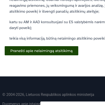
reagavimo priemones, jų veiksmingumą ir avarijos analizę, į
atsitikimo poveikį ir išvengti panašių atsitikimų ateityje;
kartu su AM ir AAD konsultuojasi su ES valstybėmis narėmi
daryti poveikį;
teikia visą informaciją, būtiną nelaimingo atsitikimo poveikiu
Pranešti apie nelaimingą atsitikimą
© 2004-2026, Lietuvos Respublikos aplinkos ministerija
Duomenys apie įstaigą kaupiami ir saugomi Juridinių asmenų 