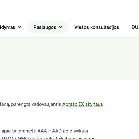
aldymas
Paslaugos
Viešos konsultacijos
DU
planą, parengtą vadovaujantis
Aprašo IX skyriaus
 apie tai pranešti AAA ir AAD apie įvykusį
ų GMM / GMO rūšį ir kiekį, taikytinas avarines