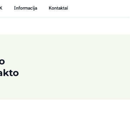
K
Informacija
Kontaktai
EN
LT
vo
akto