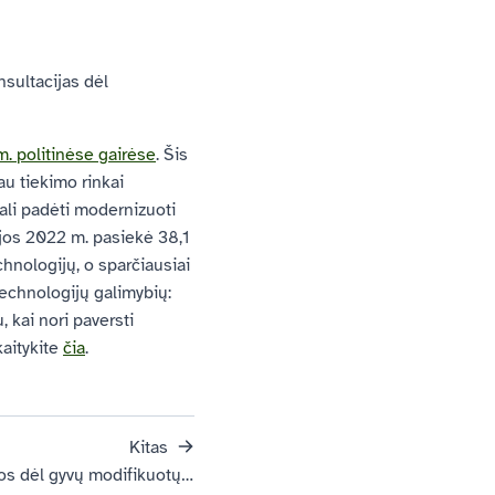
nsultacijas dėl
 politinėse gairėse
. Šis
au tiekimo rinkai
gali padėti modernizuoti
ijos 2022 m. pasiekė 38,1
chnologijų, o sparčiausiai
echnologijų galimybių:
 kai nori paversti
kaitykite
čia
.
Kitas
Mokslinio, techninio lygio derybos dėl gyvų modifikuotų organizmų rizikos vertinimo ir rizikos valdymo