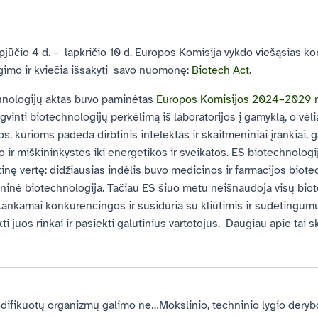
jūčio 4 d. – lapkričio 10 d. Europos Komisija vykdo viešąsias ko
gimo ir kviečia išsakyti savo nuomonę:
Biotech Act
.
hnologijų aktas buvo paminėtas
Europos Komisijos 2024–2029 m.
vinti biotechnologijų perkėlimą iš laboratorijos į gamyklą, o vėli
s, kurioms padeda dirbtinis intelektas ir skaitmeniniai įrankiai, 
 ir miškininkystės iki energetikos ir sveikatos. ES biotechnolog
inę vertę: didžiausias indėlis buvo medicinos ir farmacijos biote
oninė biotechnologija. Tačiau ES šiuo metu neišnaudoja visų biot
nkamai konkurencingos ir susiduria su kliūtimis ir sudėtingumu,
kti juos rinkai ir pasiekti galutinius vartotojus. Daugiau apie tai s
Projektas „Genetiškai modifikuotų organizmų galimo neigiamo poveikio ekosistemoms grėsmės mažinimas“