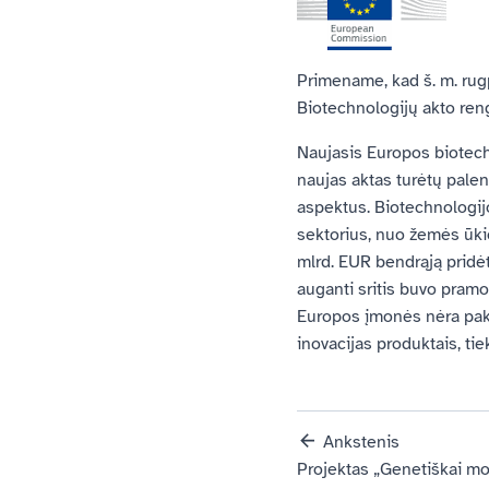
Primename, kad š. m. rugp
Biotechnologijų akto ren
Naujasis Europos biotec
naujas aktas turėtų paleng
aspektus. Biotechnologijo
sektorius, nuo žemės ūkio
mlrd. EUR bendrąją pridėt
auganti sritis buvo pram
Europos įmonės nėra paka
inovacijas produktais, tie
Ankstenis