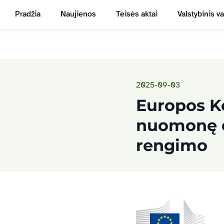
Pradžia
Naujienos
Teisės aktai
Valstybinis v
2025-09-03
Europos Ko
nuomonę d
rengimo