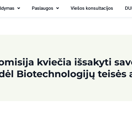
aldymas
Paslaugos
Viešos konsultacijos
DU
misija kviečia išsakyti sa
ėl Biotechnologijų teisės 