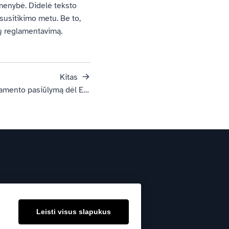
rmenybė. Didelė teksto
 susitikimo metu. Be to,
ų reglamentavimą.
Kitas
Europos Komisija paskelbė reglamento pasiūlymą dėl Europos biotechnologijų akto
Prenumeruoti
sų duomenys būtų saugomi, apdorojami
Leisti visus slapukus
privatumo politiką
.