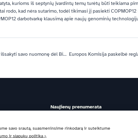
tyta, kurioms iš septynių įvardintų temų turėtų būti teikiama pi
o tai rodo, kad nėra sutarimo, todėl tikimasi jį pasiekti COPMOP12
OPMOP12 darbotvarkę klausimą apie naujų genominių technologij
Europos Komisija kviečia išsakyti savo nuomonę dėl Biotechnologijų teisės akto rengimo
Naujienų prenumerata
registre.
lnius
Spausdami mygtuką “Prenumeruoti ”sutinkate, kad jū
ir naudojami informacijos teikimo tikslais pagal mūsų
ume savo srautą, suasmeninsime rinkodarą ir suteiktume
umo ir slapukų politika ›
.