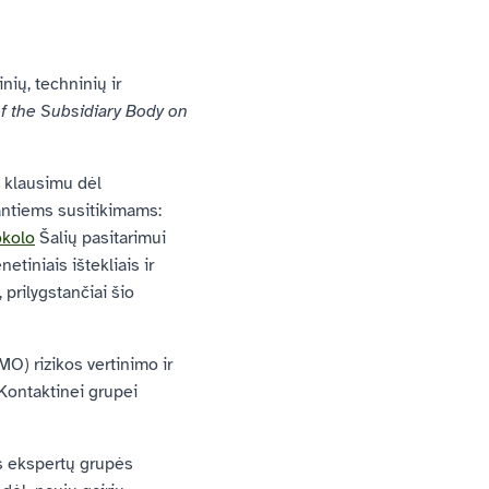
nių, techninių ir
of the Subsidiary Body on
klausimu dėl
ntiems susitikimams:
okolo
Šalių pasitarimui
tiniais ištekliais ir
prilygstančiai šio
) rizikos vertinimo ir
Kontaktinei grupei
 ekspertų grupės