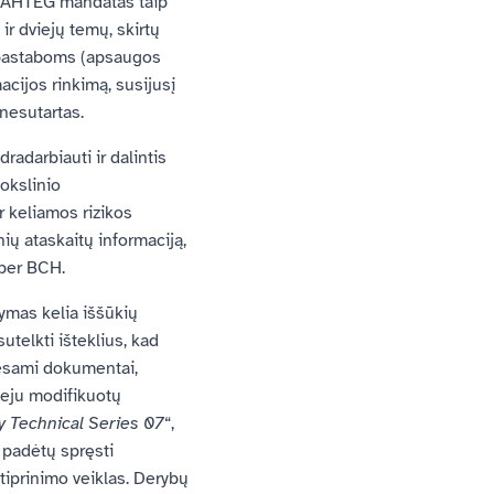
s, AHTEG mandatas taip
ir dviejų temų, skirtų
 pastaboms (apsaugos
acijos rinkimą, susijusį
 nesutartas.
adarbiauti ir dalintis
mokslinio
 keliamos rizikos
ių ataskaitų informaciją,
 per BCH.
dymas kelia iššūkių
telkti išteklius, kad
r esami dokumentai,
veju modifikuotų
y Technical Series 07
“,
s padėtų spręsti
tiprinimo veiklas. Derybų