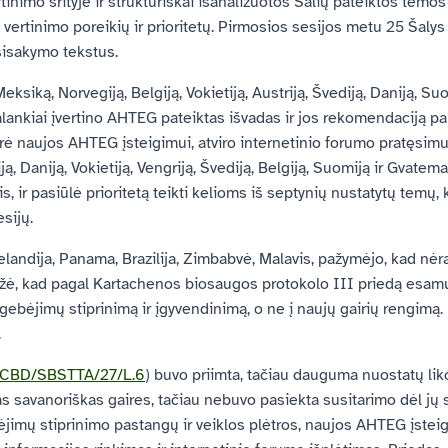
tinimo srityje ir struktūriškai išanalizuotos Šalių pateiktos temos
vertinimo poreikių ir prioritetų. Pirmosios sesijos metu 25 Šalys 
sisakymo tekstus.
Meksiką, Norvegiją, Belgiją, Vokietiją, Austriją, Švediją, Daniją, Su
 palankiai įvertino AHTEG pateiktas išvadas ir jos rekomendaciją 
arė naujos AHTEG įsteigimui, atviro internetinio forumo pratęsimu
iją, Daniją, Vokietiją, Vengriją, Švediją, Belgiją, Suomiją ir Gvat
is, ir pasiūlė prioritetą teikti kelioms iš septynių nustatytų temų
sijų.
 Zelandija, Panama, Brazilija, Zimbabvė, Malavis, pažymėjo, kad nėr
žė, kad pagal Kartachenos biosaugos protokolo III priedą esamų
 gebėjimų stiprinimą ir įgyvendinimą, o ne į naujų gairių rengimą
.
CBD/SBSTTA/27/L.6
) buvo priimta, tačiau dauguma nuostatų lik
 savanoriškas gaires, tačiau nebuvo pasiekta susitarimo dėl jų s
jimų stiprinimo pastangų ir veiklos plėtros, naujos AHTEG įstei