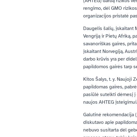
(AHTEG) darbą rizikos ver
rengimo, dėl GMO rizikos 
organizacijos pristatė pa
Daugelis šalių, įskaitant 
Vengriją ir Pietų Afriką,
savanoriškas gaires, prit
įskaitant Norvegiją, Austr
darbo krūvis yra per didel
papildomos gairės tarp se
Kitos Šalys, t. y. Naujoji
papildomas gaires, pabrė
pasiūlė sutelkti dėmesį į
naujos AHTEG įsteigimui
Galutinė rekomendacija (
diskutavo apie papildomas
nebuvo susitarta dėl gebė