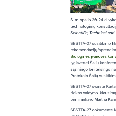
Š. m. spalio 20-24 d. vyk
technologinių konsultaci
Scientific, Technical an
SBSTTA-27 susitikimo tiks
rekomendacijų/sprendimų
Biologinės įvairovės kon
lygiavertei Šalių konfer
sąžiningo bei teisingo na
Protokolo Šalių susitik
SBSTTA-27 svarstė Kartac
rizikos valdymo klausimą 
pirmininkavo Martha Kand
SBSTTA-27 dokumente N