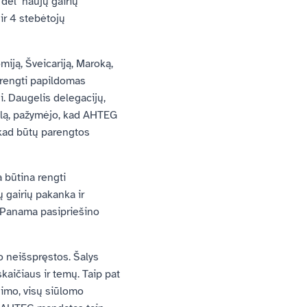
 dėl naujų gairių
ir 4 stebėtojų
omiją, Šveicariją, Maroką,
parengti papildomas
i. Daugelis delegacijų,
emalą, pažymėjo, kad AHTEG
, kad būtų parengtos
a būtina rengti
 gairių pakanka ir
. Panama pasipriešino
o neišspręstos. Šalys
kaičiaus ir temų. Taip pat
gimo, visų siūlomo