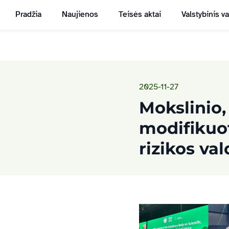
Pradžia
Naujienos
Teisės aktai
Valstybinis v
2025-11-27
Mokslinio,
modifikuot
rizikos va