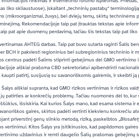
 informacijos rinkimas ir internetinio forumo išplėtimas. Prieda
tas liko skliaustuose), įskaitant „techninių pastabų“ terminologiją 
 (mikroorganizmai, žuvys), bei dviejų temų, skirtų techninėms
paminėjimą. Rekomendacijoje taip pat įtrauktas tekstas apie inform
, taip pat apie duomenų perdavimą, tačiau šis tekstas taip pat liko
ertinamas AHTEG darbas. Taip pat buvo sutarta raginti Šalis bendr
 per BCH ir pakviesti regioninius bei subregioninius techninio ir 
 centrus padėti Šalims stiprinti gebėjimus dėl GMO vertinimo ir
cijoje aiškiai prašoma CBD sekretoriatui apibendrinti nacionalin
, kaupti patirtį, susijusią su savanoriškomis gairėmis, ir skelbti ją
 Šalys aiškiai supranta, kad GMO rizikos vertinimas ir rizikos val
jų patirties ar konkrečių problemų. Tačiau nuomonės dėl to, kur su
 iššūkius, išsiskiria. Kai kurios Šalys mano, kad esama sistema i
vanoriškos gairės, skirtos padėti vertinti kiekvienu konkrečiu at
ant priverstinį genų slinkio metodą, riziką, paskelbtos „
Biosafet
kos vertinimui. Kitos Šalys yra įsitikinusios, kad papildomos gairė
ertinimo uždavinius ir remti daugelio Šalių prašomas gebėjimų s