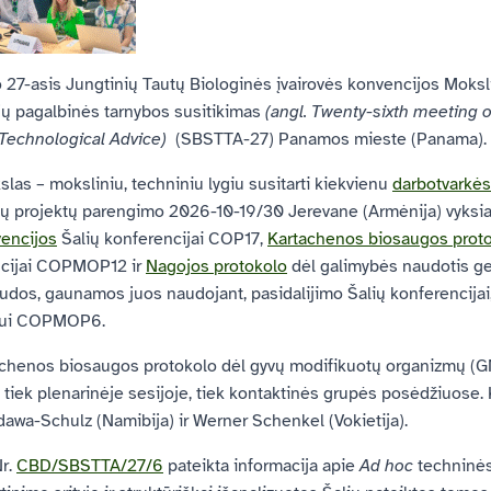
o 27-asis Jungtinių Tautų Biologinės įvairovės konvencijos Moksli
jų pagalbinės tarnybos susitikimas
(angl. Twenty-sixth meeting 
d Technological Advice)
(SBSTTA-27) Panamos mieste (Panama).
las – moksliniu, techniniu lygiu susitarti kiekvienu
darbotvarkės
 projektų parengimo 2026-10-19/30 Jerevane (Armėnija) vyksia
vencijos
Šalių konferencijai COP17,
Kartachenos biosaugos prot
encijai COPMOP12 ir
Nagojos protokolo
dėl galimybės naudotis gene
udos, gaunamos juos naudojant, pasidalijimo Šalių konferencijai, 
imui COPMOP6.
henos biosaugos protokolo dėl gyvų modifikuotų organizmų (GMO
tiek plenarinėje sesijoje, tiek kontaktinės grupės posėdžiuose. 
awa-Schulz (Namibija) ir Werner Schenkel (Vokietija).
r.
CBD/SBSTTA/27/6
pateikta informacija apie
Ad hoc
techninės