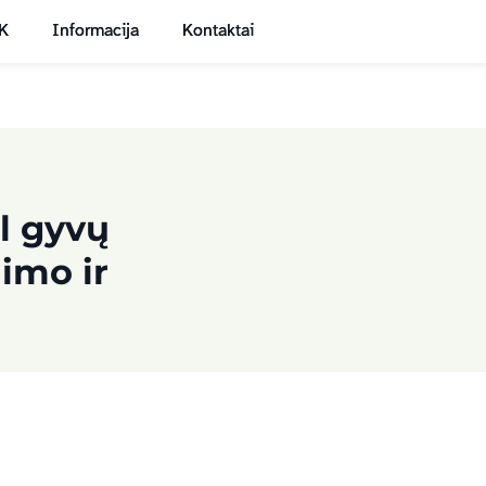
K
Informacija
Kontaktai
EN
LT
l gyvų
imo ir