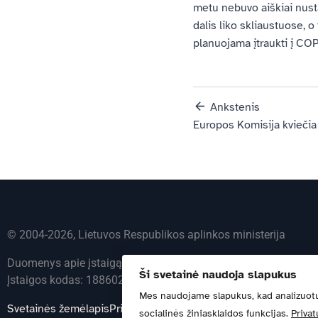
metu nebuvo aiškiai nusta
dalis liko skliaustuose, 
planuojama įtraukti į C
Ankstenis
© 2004-2026, Lietuvos Respublikos aplinkos ministerija
Duomenys apie įstaigą kaupiami ir saugomi Juridinių asmenų 
Ši svetainė naudoja slapukus
Įstaigos kodas: 188602370 | Adresas: A. Jakšto g. 4, 01105 Vi
Mes naudojame slapukus, kad analizuot
Svetainės žemėlapis
Privatumo politika
socialinės žiniasklaidos funkcijas.
Privat