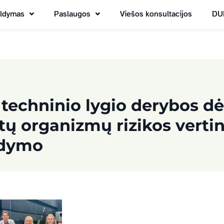
aldymas
Paslaugos
Viešos konsultacijos
DU
 techninio lygio derybos dė
ų organizmų rizikos vertin
ldymo