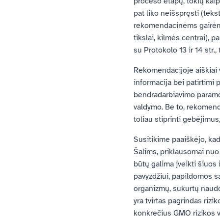
proceso etapų, tokių kaip
pat liko neišspręsti (teks
rekomendacinėms gairėms
tikslai, kilmės centrai), 
su Protokolo 13 ir 14 str.
Rekomendacijoje aiškiai v
informacija bei patirtimi
bendradarbiavimo paramos
valdymo. Be to, rekomenda
toliau stiprinti gebėjimus
Susitikime paaiškėjo, kad
Šalims, priklausomai nuo 
būtų galima įveikti šiuos
pavyzdžiui, papildomos sa
organizmų, sukurtų naudoj
yra tvirtas pagrindas rizi
konkrečius GMO rizikos v